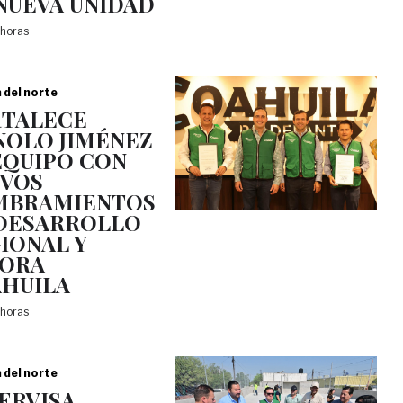
NUEVA UNIDAD
 horas
a del norte
TALECE
OLO JIMÉNEZ
EQUIPO CON
VOS
MBRAMIENTOS
DESARROLLO
IONAL Y
JORA
HUILA
 horas
a del norte
ERVISA