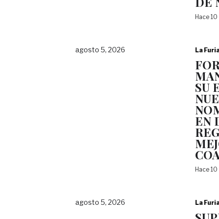
DE 
Hace 10
agosto 5, 2026
La Furi
FOR
MAN
SU 
NUE
NO
EN 
REG
ME
COA
Hace 10
agosto 5, 2026
La Furi
SUP