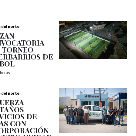
a del norte
ZAN
VOCATORIA
 TORNEO
ERBARRIOS DE
BOL
 horas
a del norte
UERZA
TAÑOS
VICIOS DE
AS CON
ORPORACIÓN