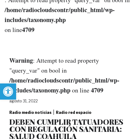
/home/radiocloudscontr/public_html/wp-
includes/taxonomy.php
4709
on line
Warning
: Attempt to read property
"query_var" on bool in
/home/radiocloudscontr/public_html/wp-
Abrir barra de herramientas
includes/taxonomy.php
4709
on line
agosto 31, 2022
|
Radio medio noticias
Radio red espacio
DEBEN CUMPLIR TATUADORES
CON REGULACIÓN SANITARIA:
SALUD COAHUILA