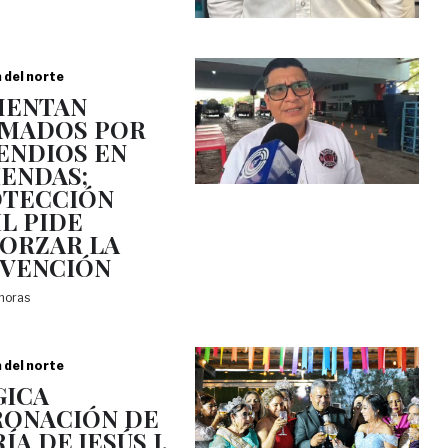
a del norte
MENTAN
MADOS POR
ENDIOS EN
IENDAS;
TECCIÓN
IL PIDE
ORZAR LA
VENCIÓN
 horas
a del norte
ICA
ONACIÓN DE
ÍA DE JESÚS I,