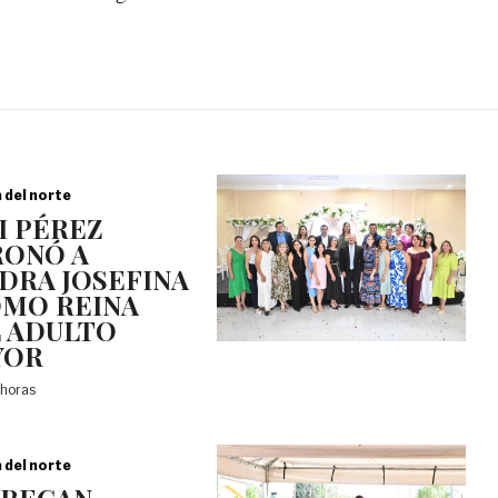
a del norte
I PÉREZ
ONÓ A
DRA JOSEFINA
OMO REINA
 ADULTO
YOR
 horas
a del norte