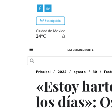
Suscripción
Ciudad de Mexico
24°C
LA FURIA DEL NORTE
/
/
/
/
Principal
2022
agosto
30
Fará
«Estoy hart
los días»: 