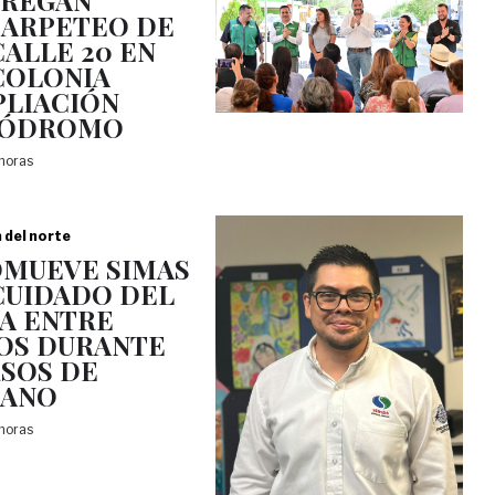
TREGAN
ARPETEO DE
CALLE 20 EN
COLONIA
LIACIÓN
PÓDROMO
 horas
a del norte
MUEVE SIMAS
CUIDADO DEL
A ENTRE
OS DURANTE
SOS DE
RANO
 horas