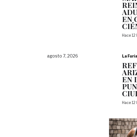
REI
ADU
EN 
CIÉ
Hace 12
agosto 7, 2026
La Furi
REF
ARI
EN 
PUN
CIU
Hace 12