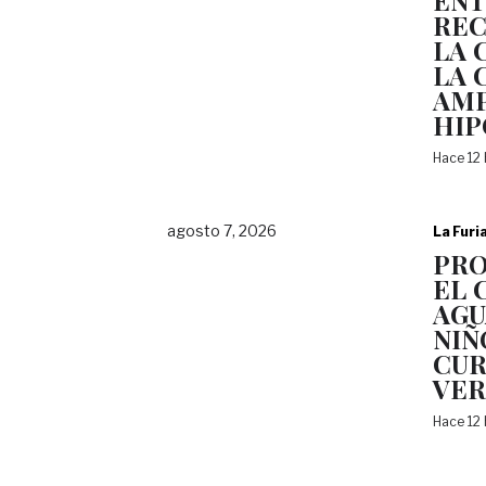
EN
REC
LA 
LA 
AMP
HI
Hace 12
agosto 7, 2026
La Furi
PRO
EL 
AGU
NIÑ
CUR
VE
Hace 12