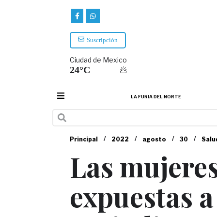
Suscripción
Ciudad de Mexico
24°C
LA FURIA DEL NORTE
/
/
/
/
Principal
2022
agosto
30
Salu
Las mujere
expuestas a