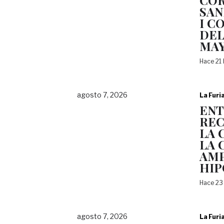
COR
SAN
I C
DEL
MA
Hace 21
agosto 7, 2026
La Furi
EN
REC
LA 
LA 
AMP
HI
Hace 23
agosto 7, 2026
La Furi