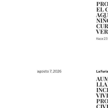
PRO
EL 
AGU
NIÑ
CUR
VE
Hace 23
agosto 7, 2026
La Furi
AU
LLA
INC
VIV
PRO
CIV