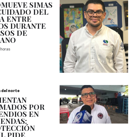
MUEVE SIMAS
CUIDADO DEL
A ENTRE
OS DURANTE
SOS DE
RANO
 horas
a del norte
MENTAN
MADOS POR
ENDIOS EN
IENDAS;
TECCIÓN
IL PIDE