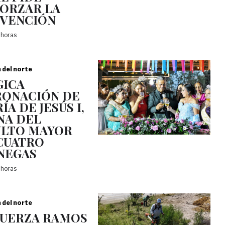
ORZAR LA
VENCIÓN
 horas
a del norte
ICA
ONACIÓN DE
ÍA DE JESÚS I,
NA DEL
LTO MAYOR
CUATRO
NEGAS
 horas
a del norte
UERZA RAMOS