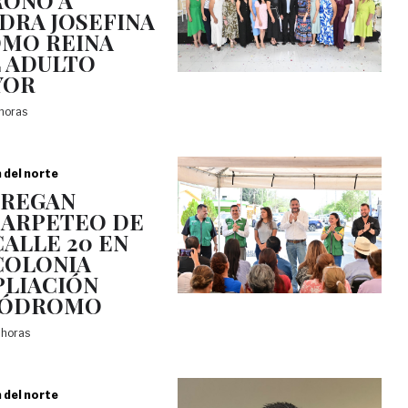
ONÓ A
DRA JOSEFINA
OMO REINA
 ADULTO
YOR
 horas
a del norte
TREGAN
ARPETEO DE
CALLE 20 EN
COLONIA
LIACIÓN
PÓDROMO
 horas
a del norte