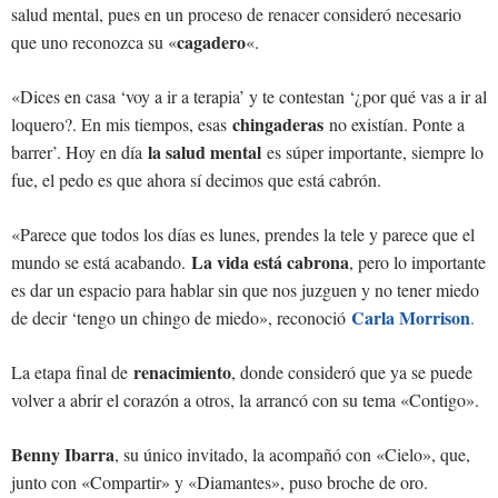
salud mental, pues en un proceso de renacer consideró necesario
cagadero
que uno reconozca su «
«.
«Dices en casa ‘voy a ir a terapia’ y te contestan ‘¿por qué vas a ir al
chingaderas
loquero?. En mis tiempos, esas
no existían. Ponte a
la salud mental
barrer’. Hoy en día
es súper importante, siempre lo
fue, el pedo es que ahora sí decimos que está cabrón.
«Parece que todos los días es lunes, prendes la tele y parece que el
La vida está cabrona
mundo se está acabando.
, pero lo importante
es dar un espacio para hablar sin que nos juzguen y no tener miedo
Carla Morrison
de decir ‘tengo un chingo de miedo», reconoció
.
renacimiento
La etapa final de
, donde consideró que ya se puede
volver a abrir el corazón a otros, la arrancó con su tema «Contigo».
Benny Ibarra
, su único invitado, la acompañó con «Cielo», que,
junto con «Compartir» y «Diamantes», puso broche de oro.