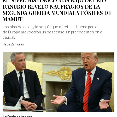
EL NIVEL HISTÓRICO MÁS BAJO DEL RÍO
DANUBIO REVELÓ NAUFRAGIOS DE LA
SEGUNDA GUERRA MUNDIAL Y FÓSILES DE
MAMUT
Las olas de calor y la sequía que afectan a buena parte
de Europa provocaron un descenso sin precedentes en el
caudal...
Hace 22 horas
La Furia del norte