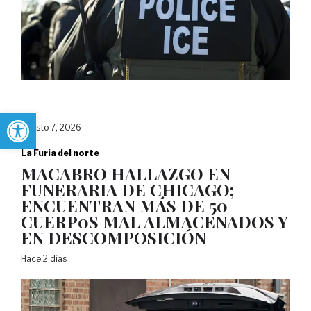
Abrir barra de herramientas
agosto 7, 2026
La Furia del norte
MACABRO HALLAZGO EN
FUNERARIA DE CHICAGO;
ENCUENTRAN MÁS DE 50
CUERP0S MAL ALMACENADOS Y
EN DESCOMPOSICIÓN
Hace 2 días