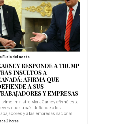
a Furia del norte
CARNEY RESPONDE A TRUMP
TRAS INSULTOS A
CANADÁ; AFIRMA QUE
DEFIENDE A SUS
TRABAJADORES Y EMPRESAS
l primer ministro Mark Carney afirmó este
ueves ⁠que su país defiende a los
rabajadores y a ‌las empresas nacional...
ace 2 horas