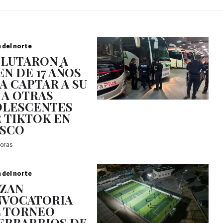
a del norte
LUTARON A
EN DE 17 AÑOS
A CAPTAR A SU
 A OTRAS
LESCENTES
 TIKTOK EN
ISCO
horas
a del norte
ZAN
VOCATORIA
 TORNEO
ERBARRIOS DE