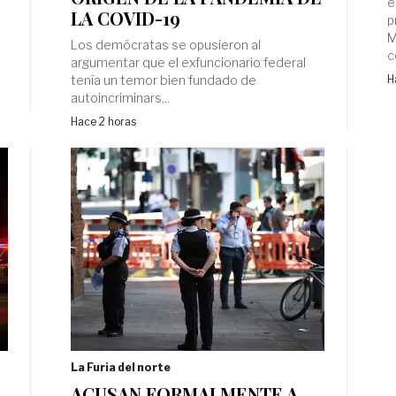
e
LA COVID-19
p
M
Los demócratas se opusieron al
c
argumentar que el exfuncionario federal
tenía un temor bien fundado de
H
autoincriminars...
Hace 2 horas
La Furia del norte
ACUSAN FORMALMENTE A