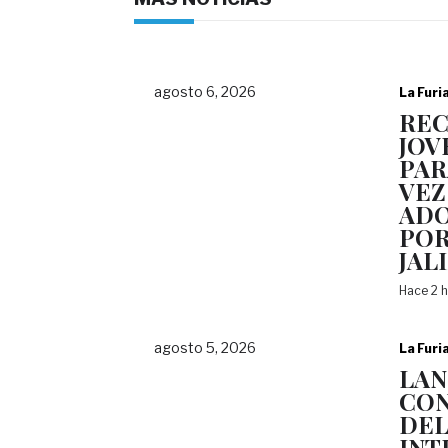
agosto 6, 2026
La Furi
REC
JOV
PAR
VEZ
ADO
POR
JAL
Hace 2 
agosto 5, 2026
La Furi
LAN
CON
DEL
INT