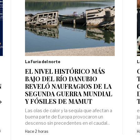
La Furia del norte
L
EL NIVEL HISTÓRICO MÁS
BAJO DEL RÍO DANUBIO
N
REVELÓ NAUFRAGIOS DE LA
SEGUNDA GUERRA MUNDIAL
»
Y FÓSILES DE MAMUT
Las olas de calor y la sequía que afectan a
e
buena parte de Europa provocaron un
j
descenso sin precedentes en el caudal...
t
u
Hace 2 horas
H