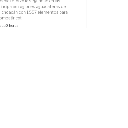
dena reforzó la seguridad en las
rincipales regiones aguacateras de
ichoacán con 1,557 elementos para
ombatir ext...
ace 2 horas