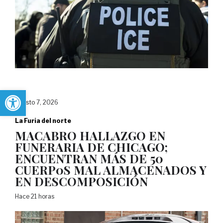
Abrir barra de herramientas
agosto 7, 2026
La Furia del norte
MACABRO HALLAZGO EN
FUNERARIA DE CHICAGO;
ENCUENTRAN MÁS DE 50
CUERP0S MAL ALMACENADOS Y
EN DESCOMPOSICIÓN
Hace 21 horas