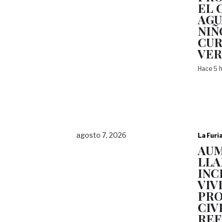
EL 
AGU
NIÑ
CUR
VE
Hace 5 
agosto 7, 2026
La Furi
AU
LLA
INC
VIV
PRO
CIV
REF