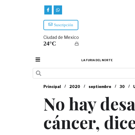
Suscripción
Ciudad de Mexico
24°C
LA FURIA DEL NORTE
/
/
/
/
Principal
2020
septiembre
30
No hay desa
cáncer, dic