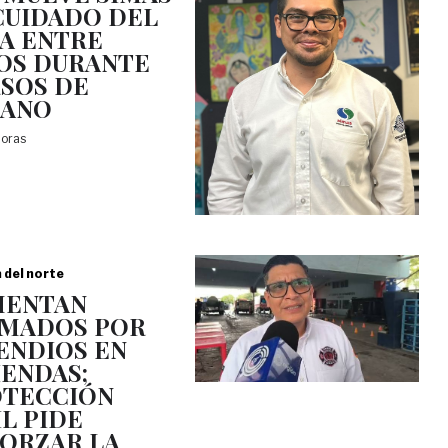
CUIDADO DEL
A ENTRE
OS DURANTE
SOS DE
RANO
horas
a del norte
MENTAN
MADOS POR
ENDIOS EN
IENDAS;
TECCIÓN
IL PIDE
ORZAR LA