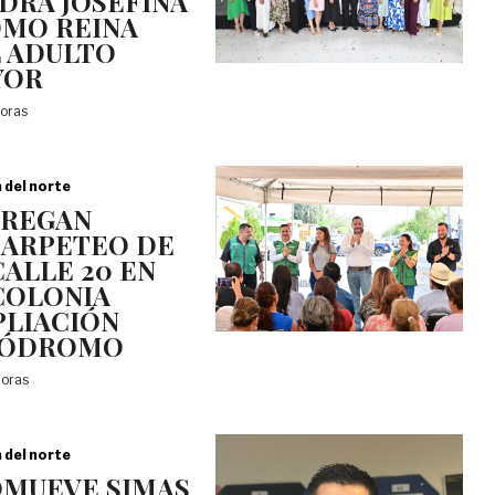
DRA JOSEFINA
OMO REINA
 ADULTO
YOR
horas
a del norte
TREGAN
ARPETEO DE
CALLE 20 EN
COLONIA
LIACIÓN
PÓDROMO
horas
a del norte
MUEVE SIMAS