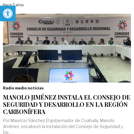
Abrir barra de herramientas
Hace 2 años
Radio medio noticias
MANOLO JIMÉNEZ INSTALA EL CONSEJO DE
SEGURIDAD Y DESARROLLO EN LA REGIÓN
CARBONÍFERA
Por Mauricio Sánchez El gobernador de Coahuila, Manolo
Jiménez, encabezó la instalación del Consejo de Seguridad y
De...