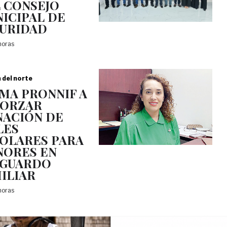
 CONSEJO
ICIPAL DE
URIDAD
 horas
a del norte
MA PRONNIF A
FORZAR
ACIÓN DE
LES
OLARES PARA
ORES EN
SGUARDO
ILIAR
 horas