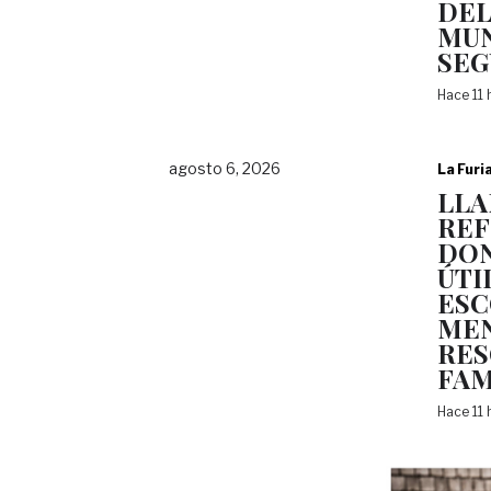
DEL
MUN
SEG
Hace 11
agosto 6, 2026
La Furi
LLA
RE
DON
ÚTI
ESC
MEN
RE
FAM
Hace 11