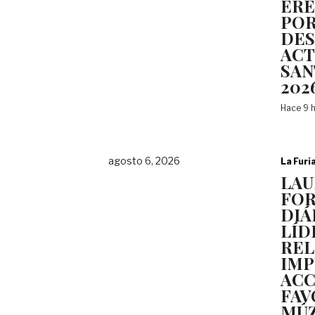
ERÉ
POR
DES
ACT
SAN
202
Hace 9 
agosto 6, 2026
La Furi
LAU
FOR
DIÁ
LÍD
REL
IMP
ACC
FAV
MÚZ