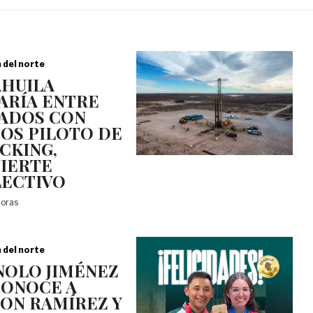
a del norte
HUILA
ARÍA ENTRE
ADOS CON
OS PILOTO DE
CKING,
IERTE
ECTIVO
horas
a del norte
OLO JIMÉNEZ
ONOCE A
ON RAMÍREZ Y