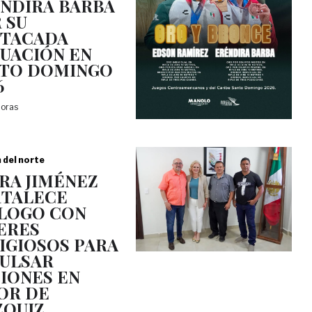
NDIRA BARBA
 SU
TACADA
UACIÓN EN
TO DOMINGO
6
horas
a del norte
RA JIMÉNEZ
TALECE
LOGO CON
ERES
IGIOSOS PARA
ULSAR
IONES EN
OR DE
QUIZ