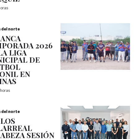
horas
a del norte
RANCA
PORADA 2026
LA LIGA
ICIPAL DE
TBOL
ONIL EN
INAS
 horas
a del norte
LOS
LARREAL
ABEZA SESIÓN