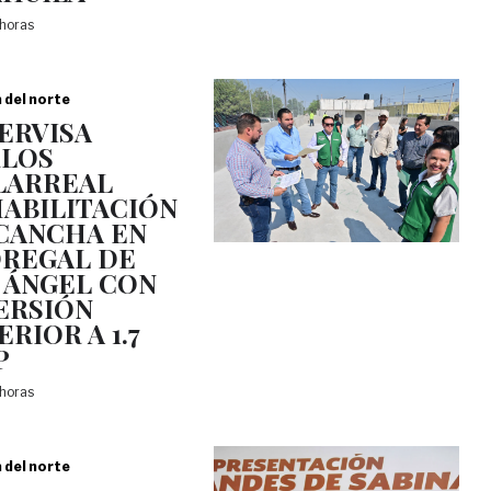
 horas
a del norte
ERVISA
LOS
LARREAL
ABILITACIÓN
CANCHA EN
REGAL DE
 ÁNGEL CON
ERSIÓN
ERIOR A 1.7
P
 horas
a del norte