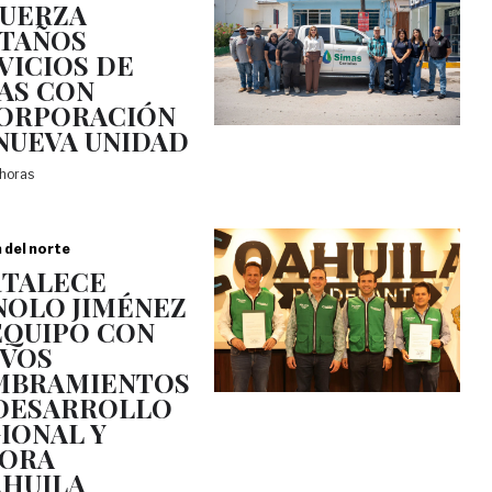
UERZA
TAÑOS
VICIOS DE
AS CON
ORPORACIÓN
NUEVA UNIDAD
 horas
a del norte
TALECE
OLO JIMÉNEZ
EQUIPO CON
VOS
MBRAMIENTOS
DESARROLLO
IONAL Y
JORA
HUILA