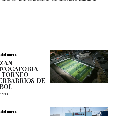
a del norte
ZAN
VOCATORIA
 TORNEO
ERBARRIOS DE
BOL
 horas
a del norte