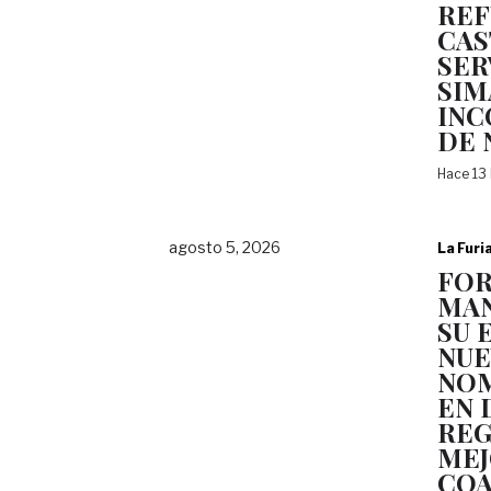
REF
CAS
SER
SIM
INC
DE 
Hace 13
agosto 5, 2026
La Furi
FOR
MAN
SU 
NUE
NO
EN 
REG
ME
COA