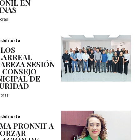
ONIL EN
INAS
horas
a del norte
LOS
LARREAL
ABEZA SESIÓN
 CONSEJO
ICIPAL DE
URIDAD
horas
a del norte
MA PRONNIF A
FORZAR