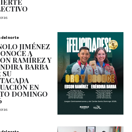
IERTE
ECTIVO
horas
a del norte
OLO JIMÉNEZ
ONOCE A
ON RAMÍREZ Y
NDIRA BARBA
 SU
TACADA
UACIÓN EN
TO DOMINGO
6
horas
a del norte