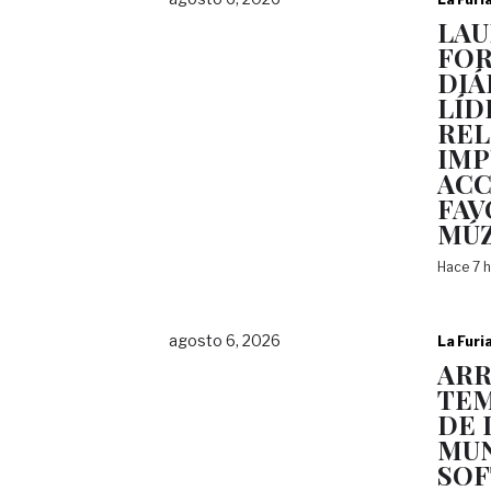
LAU
FOR
DIÁ
LÍD
REL
IMP
ACC
FAV
MÚZ
Hace 7 
agosto 6, 2026
La Furi
AR
TEM
DE 
MUN
SOF