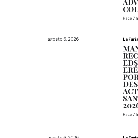
ADV
COL
Hace 7 
agosto 6, 2026
La Furi
MAN
REC
EDS
ERÉ
POR
DES
ACT
SAN
202
Hace 7 
agosto 6, 2026
La Furi