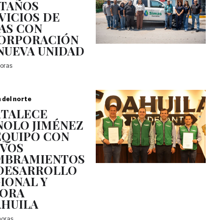
TAÑOS
VICIOS DE
AS CON
ORPORACIÓN
NUEVA UNIDAD
horas
a del norte
TALECE
OLO JIMÉNEZ
EQUIPO CON
VOS
MBRAMIENTOS
DESARROLLO
IONAL Y
JORA
HUILA
horas