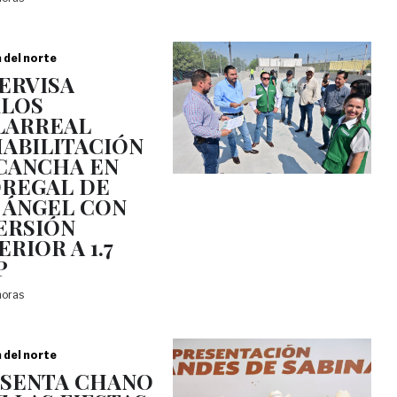
a del norte
ERVISA
LOS
LARREAL
ABILITACIÓN
CANCHA EN
REGAL DE
 ÁNGEL CON
ERSIÓN
ERIOR A 1.7
P
horas
a del norte
SENTA CHANO