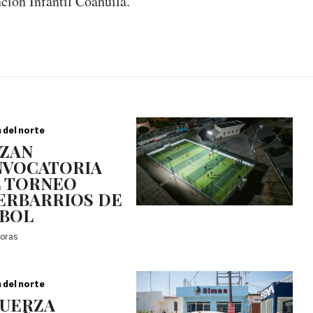
ción Infantil Coahuila.
a del norte
ZAN
VOCATORIA
 TORNEO
ERBARRIOS DE
BOL
horas
a del norte
UERZA