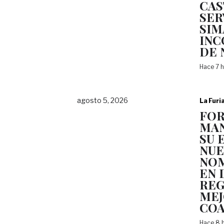
CAS
SER
SIM
INC
DE 
Hace 7 
agosto 5, 2026
La Furi
FOR
MAN
SU 
NUE
NO
EN 
REG
ME
COA
Hace 8 