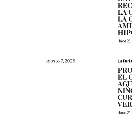
REC
LA 
LA 
AMP
HI
Hace 21
agosto 7, 2026
La Furi
PRO
EL 
AGU
NIÑ
CUR
VE
Hace 21