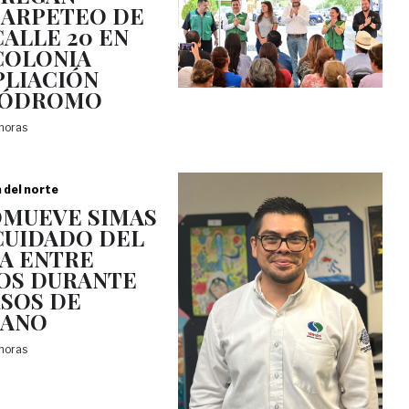
ARPETEO DE
CALLE 20 EN
COLONIA
LIACIÓN
PÓDROMO
 horas
a del norte
MUEVE SIMAS
CUIDADO DEL
A ENTRE
OS DURANTE
SOS DE
RANO
 horas