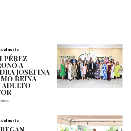
a del norte
I PÉREZ
ONÓ A
DRA JOSEFINA
OMO REINA
 ADULTO
YOR
 horas
a del norte
TREGAN