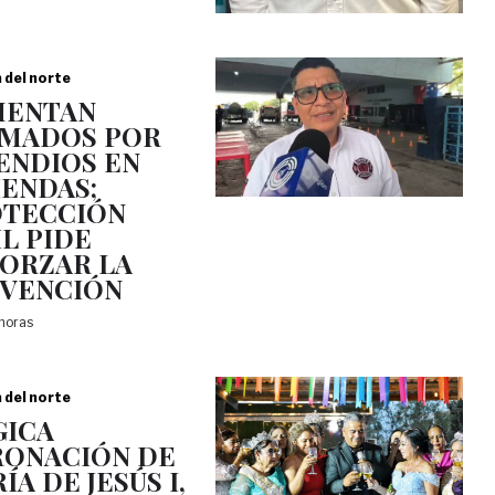
a del norte
MENTAN
MADOS POR
ENDIOS EN
IENDAS;
TECCIÓN
IL PIDE
ORZAR LA
VENCIÓN
 horas
a del norte
ICA
ONACIÓN DE
ÍA DE JESÚS I,