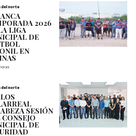
a del norte
RANCA
PORADA 2026
LA LIGA
ICIPAL DE
TBOL
ONIL EN
INAS
 horas
a del norte
LOS
LARREAL
ABEZA SESIÓN
 CONSEJO
ICIPAL DE
URIDAD