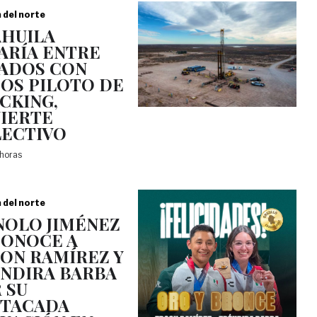
a del norte
HUILA
ARÍA ENTRE
ADOS CON
OS PILOTO DE
CKING,
IERTE
ECTIVO
 horas
a del norte
OLO JIMÉNEZ
ONOCE A
ON RAMÍREZ Y
NDIRA BARBA
 SU
TACADA