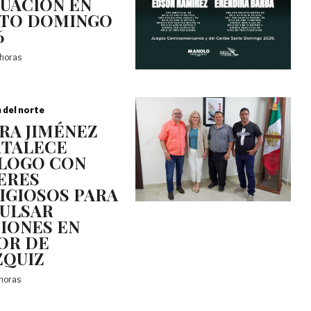
UACIÓN EN
TO DOMINGO
6
 horas
a del norte
RA JIMÉNEZ
TALECE
LOGO CON
ERES
IGIOSOS PARA
ULSAR
IONES EN
OR DE
QUIZ
 horas