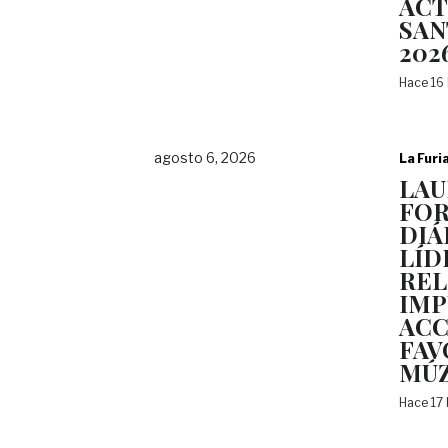
ACT
SAN
202
Hace 16
agosto 6, 2026
La Furi
LAU
FOR
DIÁ
LÍD
REL
IMP
ACC
FAV
MÚZ
Hace 17