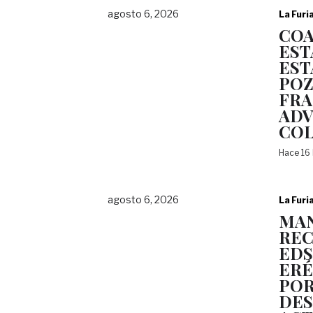
agosto 6, 2026
La Furi
COA
EST
EST
POZ
FRA
ADV
COL
Hace 16
agosto 6, 2026
La Furi
MAN
REC
EDS
ERÉ
POR
DES