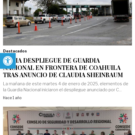
Destacados
Abrir barra de herramientas
INICIA DESPLIEGUE DE GUARDIA
NACIONAL EN FRONTERA DE COAHUILA
TRAS ANUNCIO DE CLAUDIA SHEINBAUM
La mañana de este martes 4 de enero de 2025, elementos de
la Guardia Nacional iniciaron el despliegue anunciado por C...
Hace 1 año