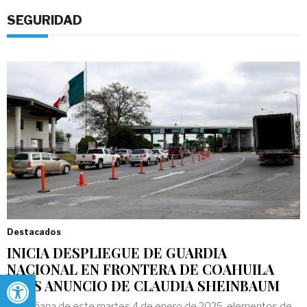
SEGURIDAD
Destacados
INICIA DESPLIEGUE DE GUARDIA
NACIONAL EN FRONTERA DE COAHUILA
Abrir barra de herramientas
TRAS ANUNCIO DE CLAUDIA SHEINBAUM
La mañana de este martes 4 de enero de 2025, elementos de