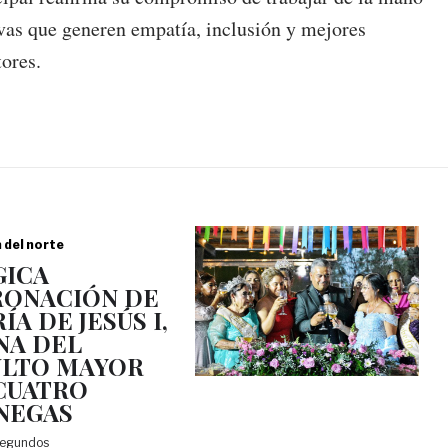
ivas que generen empatía, inclusión y mejores
tores.
a del norte
ICA
ONACIÓN DE
ÍA DE JESÚS I,
NA DEL
LTO MAYOR
CUATRO
NEGAS
segundos