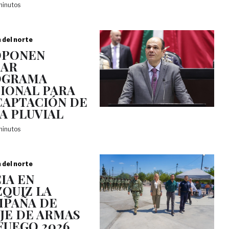
minutos
a del norte
OPONEN
EAR
OGRAMA
IONAL PARA
CAPTACIÓN DE
A PLUVIAL
minutos
a del norte
CIA EN
QUIZ LA
PAÑA DE
JE DE ARMAS
FUEGO 2026