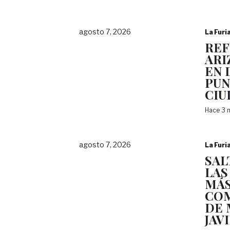
agosto 7, 2026
La Furi
REF
ARI
EN 
PUN
CIU
Hace 3 
agosto 7, 2026
La Furi
SAL
LAS
MÁ
COM
DE 
JAV