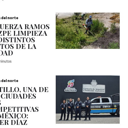
a del norte
UERZA RAMOS
ZPE LIMPIEZA
DISTINTOS
TOS DE LA
DAD
minutos
a del norte
TILLO, UNA DE
 CIUDADES
S
PETITIVAS
MÉXICO:
IER DÍAZ