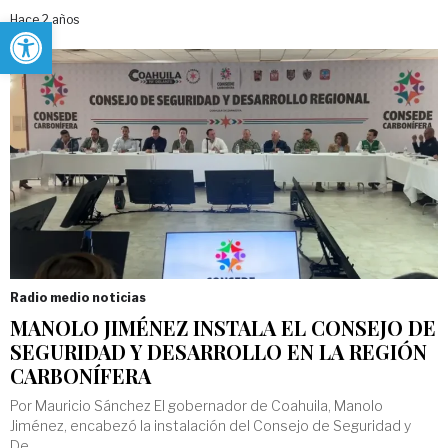
Abrir barra de herramientas
Hace 2 años
Radio medio noticias
MANOLO JIMÉNEZ INSTALA EL CONSEJO DE
SEGURIDAD Y DESARROLLO EN LA REGIÓN
CARBONÍFERA
Por Mauricio Sánchez El gobernador de Coahuila, Manolo
Jiménez, encabezó la instalación del Consejo de Seguridad y
De...