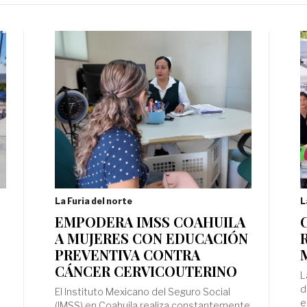
La Furia del norte
L
EMPODERA IMSS COAHUILA
A MUJERES CON EDUCACIÓN
PREVENTIVA CONTRA
CÁNCER CERVICOUTERINO
L
d
El Instituto Mexicano del Seguro Social
e
(IMSS) en Coahuila realiza constantemente