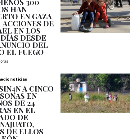
MENOS 300
OS HAN
RTO EN GAZA
 ACCIONES DE
AEL EN LOS
 DÍAS DESDE
ANUNCIO DEL
O EL FUEGO
horas
edio noticias
SIN4N A CINCO
SONAS EN
OS DE 24
AS EN EL
ADO DE
NAJUATO,
S DE ELLOS
LEÓN