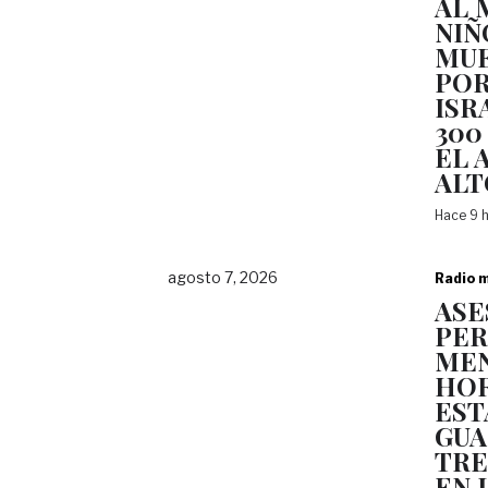
AL 
NIÑ
MUE
POR
ISR
300
EL 
ALT
Hace 9 
agosto 7, 2026
Radio m
ASE
PER
MEN
HOR
EST
GUA
TRE
EN 