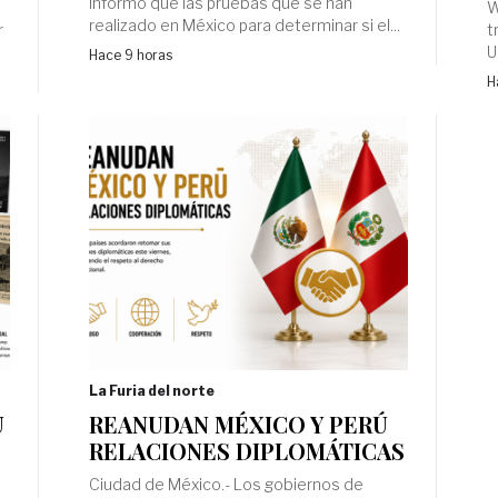
informó que las pruebas que se han
e
W
realizado en México para determinar si el...
r
t
U
Hace 9 horas
H
La Furia del norte
U
REANUDAN MÉXICO Y PERÚ
RELACIONES DIPLOMÁTICAS
Ciudad de México.- Los gobiernos de