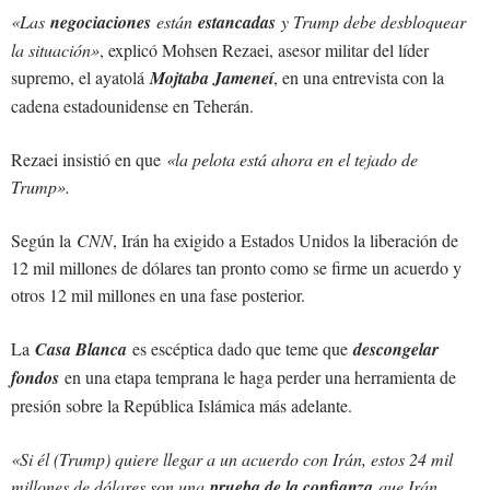
«Las
negociaciones
están
estancadas
y Trump debe desbloquear
la situación»
, explicó Mohsen Rezaei, asesor militar del líder
supremo, el ayatolá
Mojtaba Jameneí
, en una entrevista con la
cadena estadounidense en Teherán.
Rezaei insistió en que
«la pelota está ahora en el tejado de
Trump».
Según la
CNN
, Irán ha exigido a Estados Unidos la liberación de
12 mil millones de dólares tan pronto como se firme un acuerdo y
otros 12 mil millones en una fase posterior.
La
Casa Blanca
es escéptica dado que teme que
descongelar
fondos
en una etapa temprana le haga perder una herramienta de
presión sobre la República Islámica más adelante.
«Si él (Trump) quiere llegar a un acuerdo con Irán, estos 24 mil
millones de dólares son una
prueba de la confianza
que Irán