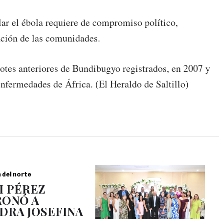
lar el ébola requiere de compromiso político,
ación de las comunidades.
rotes anteriores de Bundibugyo registrados, en 2007 y
enfermedades de África. (El Heraldo de Saltillo)
a del norte
I PÉREZ
ONÓ A
DRA JOSEFINA