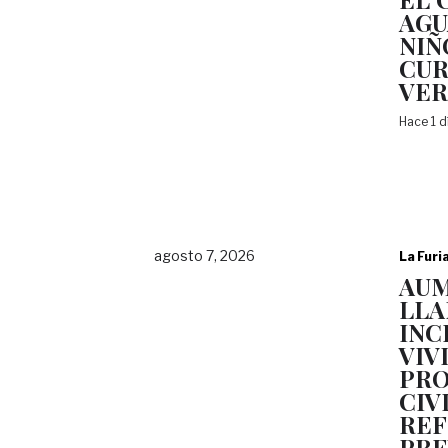
AGU
NIÑ
CUR
VE
Hace 1 
agosto 7, 2026
La Furi
AU
LLA
INC
VIV
PRO
CIV
REF
PRE