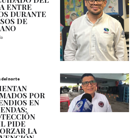
A ENTRE
OS DURANTE
SOS DE
RANO
día
a del norte
MENTAN
MADOS POR
ENDIOS EN
IENDAS;
TECCIÓN
IL PIDE
ORZAR LA
VENCIÓN