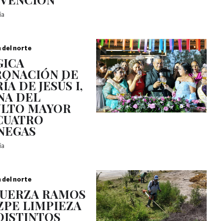
día
a del norte
ICA
ONACIÓN DE
ÍA DE JESÚS I,
NA DEL
LTO MAYOR
CUATRO
NEGAS
día
a del norte
UERZA RAMOS
ZPE LIMPIEZA
DISTINTOS