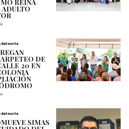
OMO REINA
 ADULTO
YOR
día
a del norte
TREGAN
ARPETEO DE
CALLE 20 EN
COLONIA
LIACIÓN
PÓDROMO
día
a del norte
MUEVE SIMAS
CUIDADO DEL