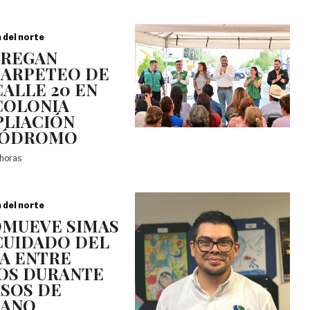
a del norte
TREGAN
ARPETEO DE
CALLE 20 EN
COLONIA
LIACIÓN
PÓDROMO
 horas
a del norte
MUEVE SIMAS
CUIDADO DEL
A ENTRE
OS DURANTE
SOS DE
RANO