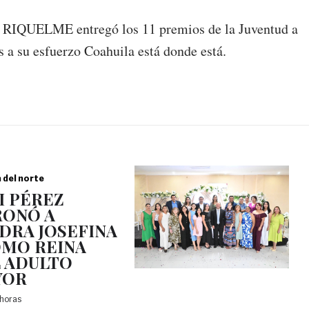
 RIQUELME entregó los 11 premios de la Juventud a
s a su esfuerzo Coahuila está donde está.
a del norte
I PÉREZ
ONÓ A
DRA JOSEFINA
OMO REINA
 ADULTO
YOR
 horas