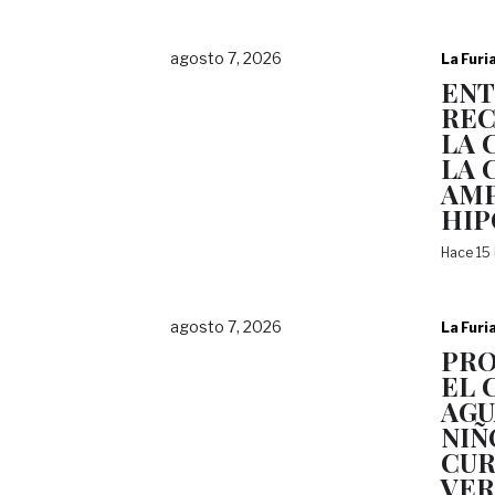
agosto 7, 2026
La Furi
EN
REC
LA 
LA 
AMP
HI
Hace 15
agosto 7, 2026
La Furi
PRO
EL 
AGU
NIÑ
CUR
VE