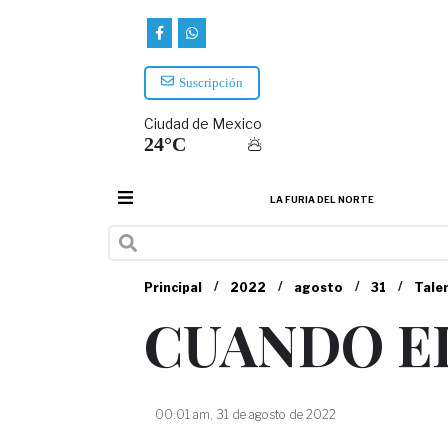
Suscripción
Ciudad de Mexico
24°C
LA FURIA DEL NORTE
/
/
/
/
Principal
2022
agosto
31
Tale
CUANDO E
00:01 am, 31 de agosto de 2022