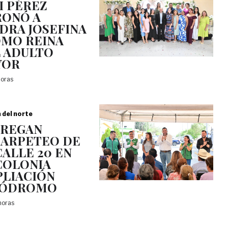
I PÉREZ
ONÓ A
DRA JOSEFINA
OMO REINA
 ADULTO
YOR
horas
a del norte
TREGAN
ARPETEO DE
CALLE 20 EN
COLONIA
LIACIÓN
PÓDROMO
 horas