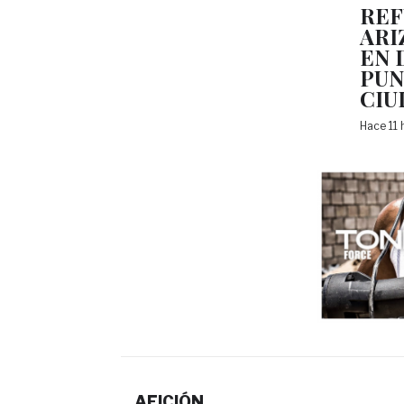
REF
ARI
EN 
PUN
CIU
Hace 11
AFICIÓN