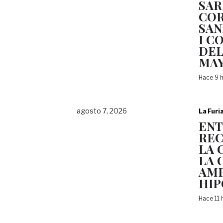
SAR
COR
SAN
I C
DEL
MA
Hace 9 
agosto 7, 2026
La Furi
EN
REC
LA 
LA 
AMP
HI
Hace 11