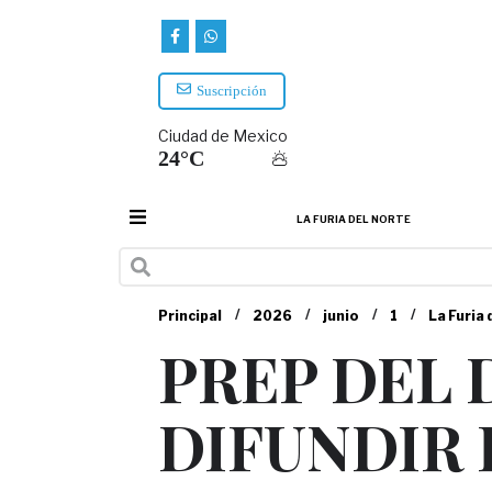
Suscripción
Ciudad de Mexico
24°C
LA FURIA DEL NORTE
/
/
/
/
Principal
2026
junio
1
La Furia 
PREP DEL 
DIFUNDIR