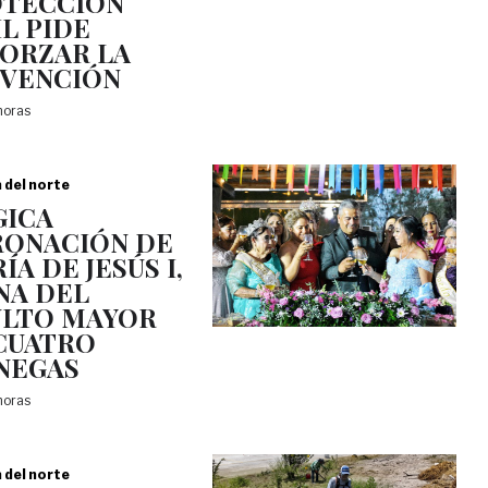
TECCIÓN
IL PIDE
ORZAR LA
VENCIÓN
 horas
a del norte
ICA
ONACIÓN DE
ÍA DE JESÚS I,
NA DEL
LTO MAYOR
CUATRO
NEGAS
 horas
a del norte