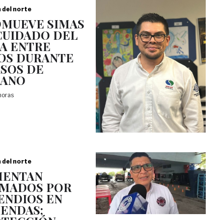
a del norte
MUEVE SIMAS
CUIDADO DEL
A ENTRE
OS DURANTE
SOS DE
RANO
 horas
a del norte
MENTAN
MADOS POR
ENDIOS EN
IENDAS;