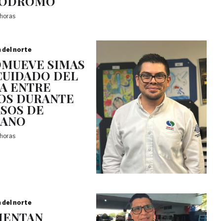
PÓDROMO
 horas
a del norte
MUEVE SIMAS
CUIDADO DEL
A ENTRE
OS DURANTE
SOS DE
RANO
 horas
a del norte
MENTAN