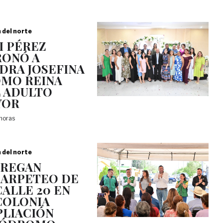
a del norte
I PÉREZ
ONÓ A
DRA JOSEFINA
OMO REINA
 ADULTO
YOR
 horas
a del norte
TREGAN
ARPETEO DE
CALLE 20 EN
COLONIA
LIACIÓN