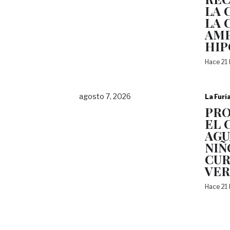
LA 
LA 
AMP
HI
Hace 21
agosto 7, 2026
La Furi
PRO
EL 
AGU
NIÑ
CUR
VE
Hace 21