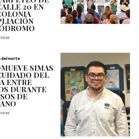
CALLE 20 EN
COLONIA
LIACIÓN
PÓDROMO
 horas
a del norte
MUEVE SIMAS
CUIDADO DEL
A ENTRE
OS DURANTE
SOS DE
RANO
 horas