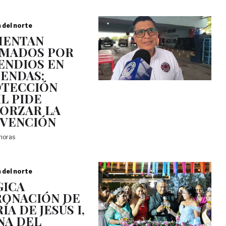
a del norte
MENTAN
MADOS POR
ENDIOS EN
IENDAS;
TECCIÓN
IL PIDE
ORZAR LA
VENCIÓN
 horas
a del norte
ICA
ONACIÓN DE
ÍA DE JESÚS I,
NA DEL