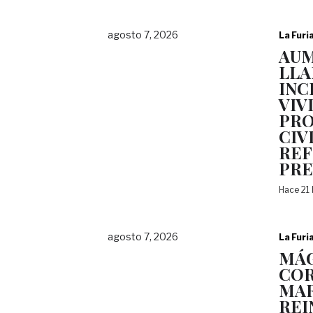
agosto 7, 2026
La Furi
AU
LLA
INC
VIV
PRO
CIV
REF
PRE
Hace 21
agosto 7, 2026
La Furi
MÁG
COR
MAR
REI