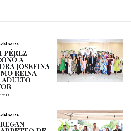
a del norte
I PÉREZ
ONÓ A
DRA JOSEFINA
OMO REINA
 ADULTO
YOR
 horas
a del norte
TREGAN
ARPETEO DE