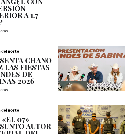
 ÁNGEL CON
ERSIÓN
ERIOR A 1.7
P
horas
a del norte
SENTA CHANO
Z LAS FIESTAS
NDES DE
INAS 2026
horas
a del norte
 «EL 07»
SUNTO AUTOR
ERIAL DEL