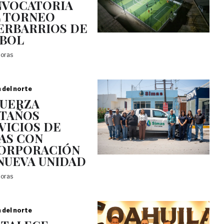
VOCATORIA
 TORNEO
ERBARRIOS DE
BOL
horas
a del norte
UERZA
TAÑOS
VICIOS DE
AS CON
ORPORACIÓN
NUEVA UNIDAD
horas
a del norte