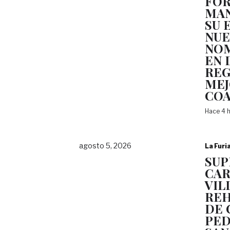
FOR
MAN
SU 
NUE
NO
EN 
REG
ME
COA
Hace 4 
agosto 5, 2026
La Furi
SUP
CAR
VIL
REH
DE 
PED