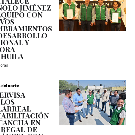
TALECE
OLO JIMÉNEZ
EQUIPO CON
VOS
MBRAMIENTOS
DESARROLLO
IONAL Y
JORA
HUILA
horas
a del norte
ERVISA
LOS
LARREAL
ABILITACIÓN
CANCHA EN
REGAL DE