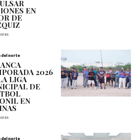
ULSAR
IONES EN
OR DE
QUIZ
horas
a del norte
RANCA
PORADA 2026
LA LIGA
ICIPAL DE
TBOL
ONIL EN
INAS
horas
a del norte