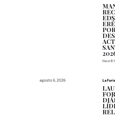
MAN
REC
EDS
ERÉ
POR
DES
ACT
SAN
202
Hace 8 
agosto 6, 2026
La Furi
LAU
FOR
DIÁ
LÍD
REL