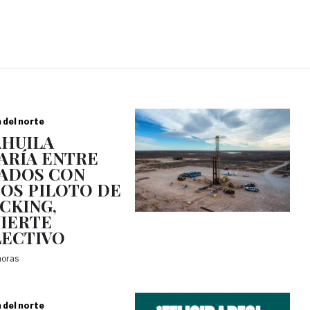
a del norte
HUILA
ARÍA ENTRE
ADOS CON
OS PILOTO DE
CKING,
IERTE
ECTIVO
horas
a del norte