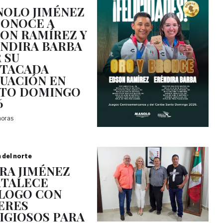
OLO JIMÉNEZ
ONOCE A
ON RAMÍREZ Y
NDIRA BARBA
 SU
TACADA
UACIÓN EN
TO DOMINGO
6
horas
a del norte
RA JIMÉNEZ
TALECE
LOGO CON
ERES
IGIOSOS PARA