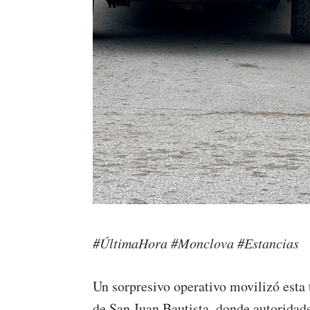
#ÚltimaHora #Monclova #Estancias
Un sorpresivo operativo movilizó esta 
de San Juan Bautista, donde autoridade