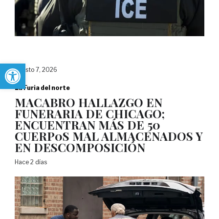
Abrir barra de herramientas
agosto 7, 2026
La Furia del norte
MACABRO HALLAZGO EN
FUNERARIA DE CHICAGO;
ENCUENTRAN MÁS DE 50
CUERP0S MAL ALMACENADOS Y
EN DESCOMPOSICIÓN
Hace 2 días