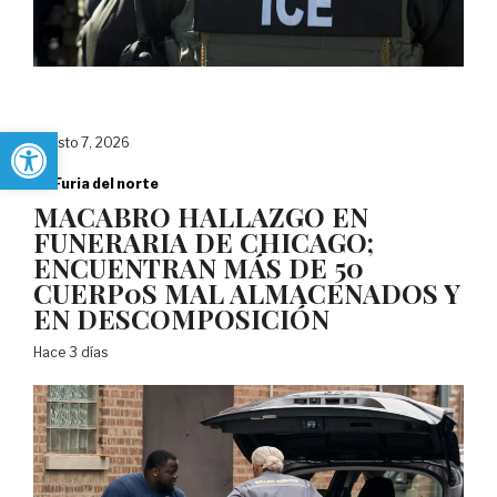
Abrir barra de herramientas
agosto 7, 2026
La Furia del norte
MACABRO HALLAZGO EN
FUNERARIA DE CHICAGO;
ENCUENTRAN MÁS DE 50
CUERP0S MAL ALMACENADOS Y
EN DESCOMPOSICIÓN
Hace 3 días